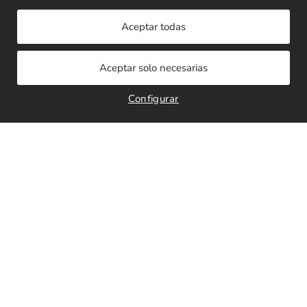
Leer más
Leer más
Configurar
Pulsera Voltes Print
Pulsera Voltes Print
Pinceladas
Xarxa
21,90
€
21,90
€