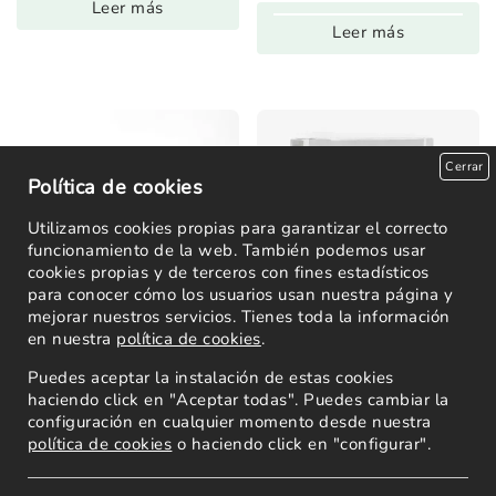
Leer más
Leer más
Cerrar
Política de cookies
Utilizamos cookies propias para garantizar el correcto
funcionamiento de la web. También podemos usar
cookies propias y de terceros con fines estadísticos
para conocer cómo los usuarios usan nuestra página y
mejorar nuestros servicios. Tienes toda la información
en nuestra
política de cookies
.
Pulsera Voltes Print
Puedes aceptar la instalación de estas cookies
Marrons
haciendo click en "Aceptar todas". Puedes cambiar la
Pulsera Voltes Print
configuración en cualquier momento desde nuestra
21,90
€
Fulles
política de cookies
o haciendo click en "configurar".
21,90
€