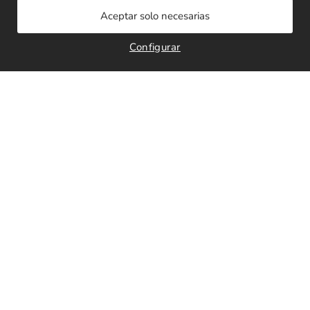
Configurar
Anillo Margot
Anillo Mosaico
66,00
€
52,30
€
Leer más
Leer más