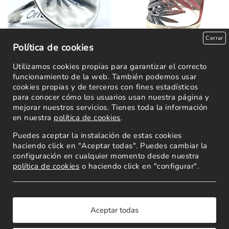
Cerrar
Política de cookies
Utilizamos cookies propias para garantizar el correcto
Anillo Edulis
Anillo Male
funcionamiento de la web. También podemos usar
cookies propias y de terceros con fines estadísticos
66,00
€
76,20
€
para conocer cómo los usuarios usan nuestra página y
mejorar nuestros servicios. Tienes toda la información
en nuestra
política de cookies
.
Leer más
Leer más
Puedes aceptar la instalación de estas cookies
haciendo click en "Aceptar todas". Puedes cambiar la
configuración en cualquier momento desde nuestra
política de cookies
o haciendo click en "configurar".