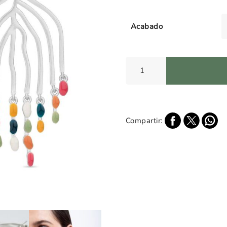
Acabado
Pendientes
Grandes
Deliri
cantidad
Compartir: