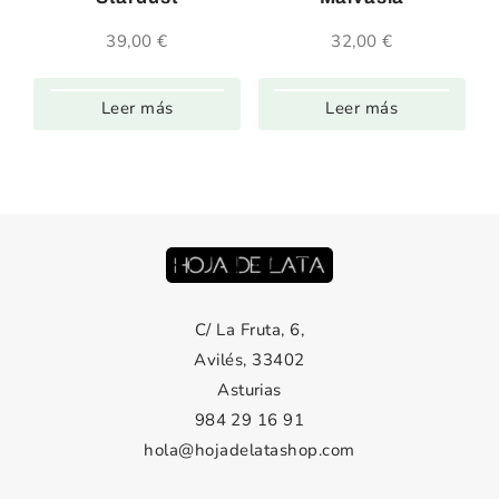
39,00
€
32,00
€
Leer más
Leer más
C/ La Fruta, 6,
Avilés, 33402
Asturias
984 29 16 91
hola@hojadelatashop.com