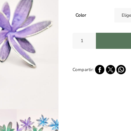
Color
Pendientes
Presión
Margot
cantidad
Compartir: